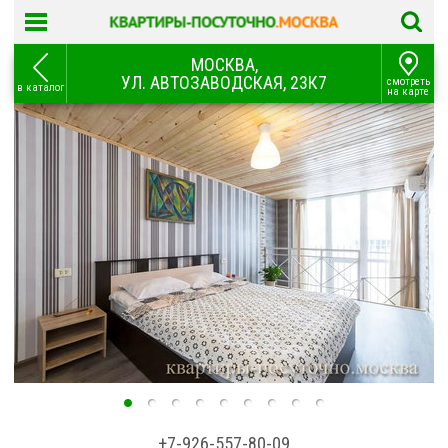
МОСКВА,
УЛ. АВТОЗАВОДСКАЯ, 23К7
смотреть
в каталог
на карте
+7-926-557-80-09